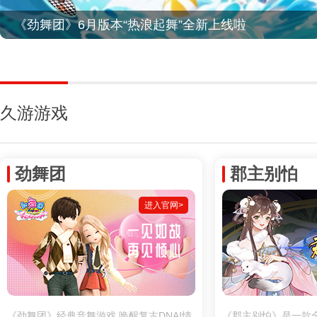
《劲舞团》6月版本“热浪起舞”全新上线啦
久游游戏
劲舞团
郡主别怕
进入官网>
《劲舞团》经典音舞游戏,唤醒复古DNA!情
《郡主别怕》是一款