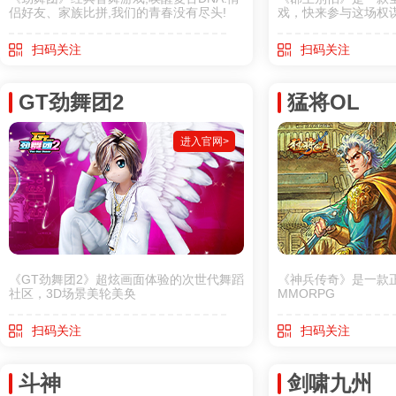
侣好友、家族比拼,我们的青春没有尽头!
戏，快来参与这场权
扫码关注
扫码关注
GT劲舞团2
猛将OL
进入官网>
《GT劲舞团2》超炫画面体验的次世代舞蹈
《神兵传奇》是一款
社区，3D场景美轮美奂
MMORPG
扫码关注
扫码关注
斗神
剑啸九州