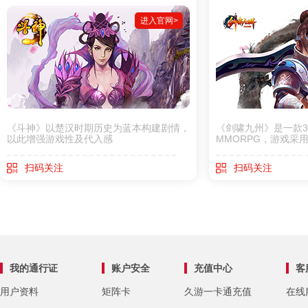
进入官网>
《斗神》以楚汉时期历史为蓝本构建剧情，
《剑啸九州》是一款3
以此增强游戏性及代入感
MMORPG，游戏采
定
扫码关注
扫码关注
我的通行证
账户安全
充值中心
客
用户资料
矩阵卡
久游一卡通充值
在线